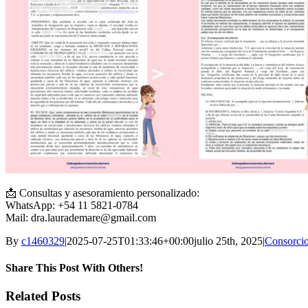
📩 Consultas y asesoramiento personalizado:
WhatsApp: +54 11 5821-0784
Mail: dra.laurademare@gmail.com
By
c1460329
|
2025-07-25T01:33:46+00:00
julio 25th, 2025
|
Consorci
Share This Post With Others!
Facebook
Twitter
LinkedIn
Whatsapp
Pinterest
Email
Related Posts