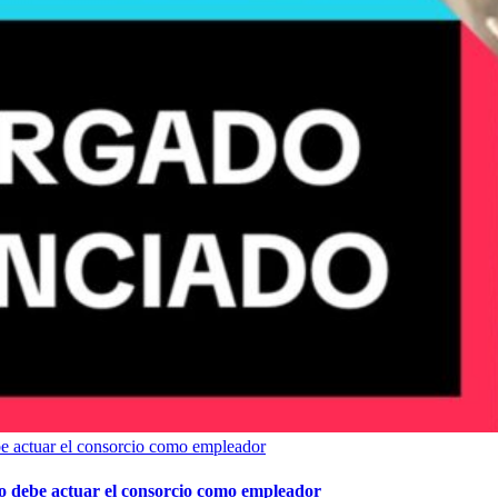
be actuar el consorcio como empleador
mo debe actuar el consorcio como empleador