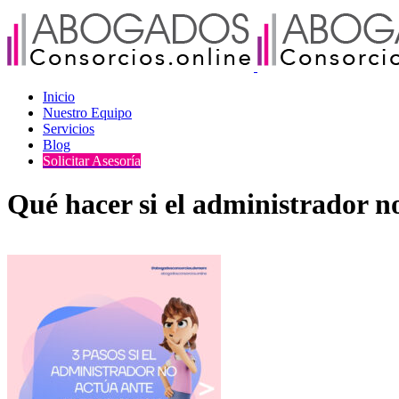
Skip
to
content
Inicio
Nuestro Equipo
Servicios
Blog
Solicitar Asesoría
Qué hacer si el administrador no 