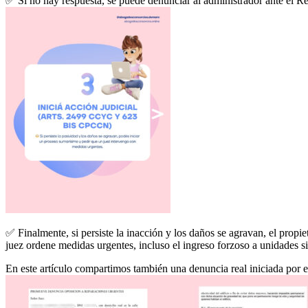
✅ Si no hay respuesta, se puede denunciar al administrador ante el R
✅ Finalmente, si persiste la inacción y los daños se agravan, el propi
juez ordene medidas urgentes, incluso el ingreso forzoso a unidades s
En este artículo compartimos también una denuncia real iniciada por el 