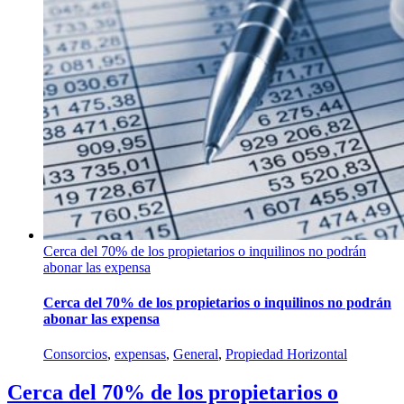
Cerca del 70% de los propietarios o inquilinos no podrán
abonar las expensa
Cerca del 70% de los propietarios o inquilinos no podrán
abonar las expensa
Consorcios
,
expensas
,
General
,
Propiedad Horizontal
Cerca del 70% de los propietarios o