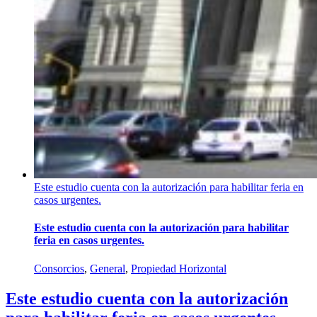
Este estudio cuenta con la autorización para habilitar feria en
casos urgentes.
Este estudio cuenta con la autorización para habilitar
feria en casos urgentes.
Consorcios
,
General
,
Propiedad Horizontal
Este estudio cuenta con la autorización