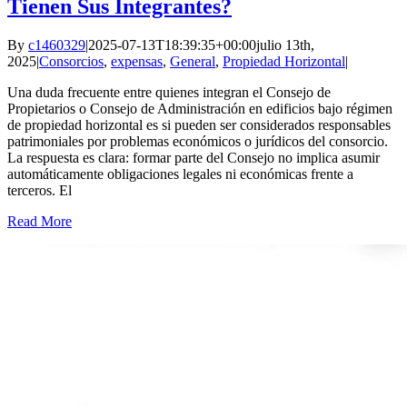
Tienen Sus Integrantes?
By
c1460329
|
2025-07-13T18:39:35+00:00
julio 13th,
2025
|
Consorcios
,
expensas
,
General
,
Propiedad Horizontal
|
Una duda frecuente entre quienes integran el Consejo de
Propietarios o Consejo de Administración en edificios bajo régimen
de propiedad horizontal es si pueden ser considerados responsables
patrimoniales por problemas económicos o jurídicos del consorcio.
La respuesta es clara: formar parte del Consejo no implica asumir
automáticamente obligaciones legales ni económicas frente a
terceros. El
Read More