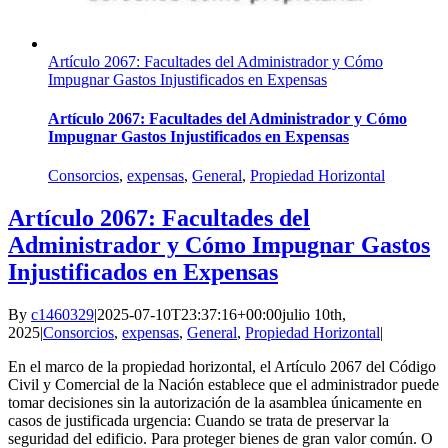
Artículo 2067: Facultades del Administrador y Cómo
Impugnar Gastos Injustificados en Expensas
Artículo 2067: Facultades del Administrador y Cómo
Impugnar Gastos Injustificados en Expensas
Consorcios
,
expensas
,
General
,
Propiedad Horizontal
Artículo 2067: Facultades del
Administrador y Cómo Impugnar Gastos
Injustificados en Expensas
By
c1460329
|
2025-07-10T23:37:16+00:00
julio 10th,
2025
|
Consorcios
,
expensas
,
General
,
Propiedad Horizontal
|
En el marco de la propiedad horizontal, el Artículo 2067 del Código
Civil y Comercial de la Nación establece que el administrador puede
tomar decisiones sin la autorización de la asamblea únicamente en
casos de justificada urgencia: Cuando se trata de preservar la
seguridad del edificio. Para proteger bienes de gran valor común. O