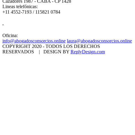
Cazadores 1987 - CABA - CP 1428
Lineas telefónicas:
+11 4552-7193 / 115821 0784
.
Oficina:
info@abogadosconsorcios.online
laura@abogadosconsorcios.online
COPYRIGHT 2020 - TODOS LOS DERECHOS
RESERVADOS | DESIGN BY
ReplyDesign.com