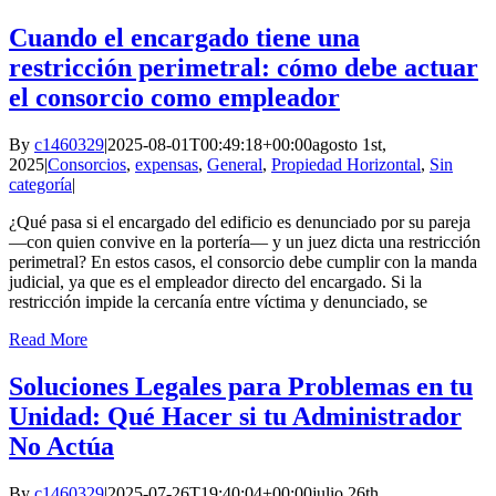
Cuando el encargado tiene una
restricción perimetral: cómo debe actuar
el consorcio como empleador
By
c1460329
|
2025-08-01T00:49:18+00:00
agosto 1st,
2025
|
Consorcios
,
expensas
,
General
,
Propiedad Horizontal
,
Sin
categoría
|
¿Qué pasa si el encargado del edificio es denunciado por su pareja
—con quien convive en la portería— y un juez dicta una restricción
perimetral? En estos casos, el consorcio debe cumplir con la manda
judicial, ya que es el empleador directo del encargado. Si la
restricción impide la cercanía entre víctima y denunciado, se
Read More
Soluciones Legales para Problemas en tu
Unidad: Qué Hacer si tu Administrador
No Actúa
By
c1460329
|
2025-07-26T19:40:04+00:00
julio 26th,