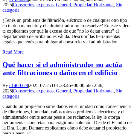
2025
|
Consorcios
,
expensas
,
General
,
Propiedad Horizontal
,
Sin
categoría
|
¿Tenés un problema de filtración, eléctrico o de cualquier otro tipo
en tu departamento y el administrador no lo resuelve? En este video
te explicamos por qué la excusa de que "no lo dejan entrar" al
departamento de arriba no es válida. Descubrí las herramientas
legales que tenés para obligar al consorcio y al administrador
Read More
Qué hacer si el administrador no actúa
ante filtraciones o daños en el edificio
By
c1460329
|
2025-07-25T01:33:46+00:00
julio 25th,
2025
|
Consorcios
,
expensas
,
General
,
Propiedad Horizontal
,
Sin
categoría
|
Cuando un propietario sufre daños en su unidad como consecuencia
de filtraciones, humedad, caños rotos o problemas eléctricos, y el
administrador omite actuar pese a los reclamos, la ley le otorga
herramientas concretas para exigir una solución. Desde el Estudio de
la Dra. Laura Demare explicamos cómo debe actuar el propietario
paso a paso: ✅