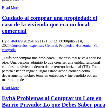
Read More
Cuidado al comprar una propiedad: el
caso de la vivienda que era un local
comercial
By
c1460329
|
2025-07-21T21:38:32+00:00
julio 21st,
2025
|
Consorcios
,
expensas
,
General
,
Propiedad Horizontal
,
Sin
categoría
|
¿Estás por comprar una propiedad? Este caso real te va a abrir los
ojos. Una persona adquirió lo que creía ser una unidad funcional
con destino vivienda dentro de un terreno horizontal (TH). Todo
parecía estar en regla: el lugar estaba acondicionado como
departamento, incluso tenía un entrepiso, y fue vendido por un
matrimonio de
Read More
Evitá Problemas al Comprar un Lote en
Barrio Privado: Lo que Debés Saber para