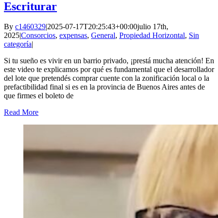
Escriturar
By
c1460329
|
2025-07-17T20:25:43+00:00
julio 17th,
2025
|
Consorcios
,
expensas
,
General
,
Propiedad Horizontal
,
Sin
categoría
|
Si tu sueño es vivir en un barrio privado, ¡prestá mucha atención! En
este video te explicamos por qué es fundamental que el desarrollador
del lote que pretendés comprar cuente con la zonificación local o la
prefactibilidad final si es en la provincia de Buenos Aires antes de
que firmes el boleto de
Read More