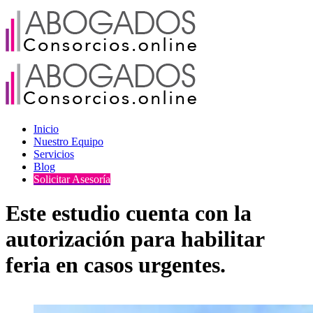
Skip
to
content
Inicio
Nuestro Equipo
Servicios
Blog
Solicitar Asesoría
Este estudio cuenta con la
autorización para habilitar
feria en casos urgentes.
View