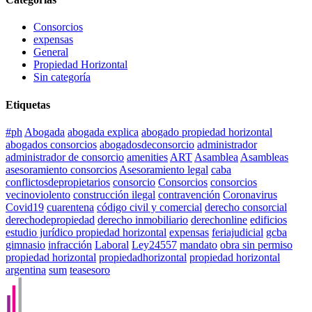
Consorcios
expensas
General
Propiedad Horizontal
Sin categoría
Etiquetas
#ph
Abogada
abogada explica
abogado propiedad horizontal
abogados consorcios
abogadosdeconsorcio
administrador
administrador de consorcio
amenities
ART
Asamblea
Asambleas
asesoramiento consorcios
Asesoramiento legal
caba
conflictosdepropietarios
consorcio
Consorcios
consorcios
vecinoviolento
construcción ilegal
contravención
Coronavirus
Covid19
cuarentena
código civil y comercial
derecho consorcial
derechodepropiedad
derecho inmobiliario
derechonline
edificios
estudio jurídico propiedad horizontal
expensas
feriajudicial
gcba
gimnasio
infracción
Laboral
Ley24557
mandato
obra sin permiso
propiedad horizontal
propiedadhorizontal
propiedad horizontal
argentina
sum
teasesoro