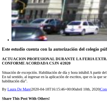
Este estudio cuenta con la autorización del colegio pú
ACTUACION PROFESIONAL DURANTE LA FERIA EXTR
CONFORME ACORDADA CSJN 4/2020
Situación de excepción. Habilitación de día y hora inhábil A partir de
En tal sentido, al ingresar en la aplicación de escritos, que es la que
habilitación día”.
By
Laura De Mare
|
2020-04-18T16:15:46+00:00
abril 10th, 2020
|
Cons
Share This Post With Others!